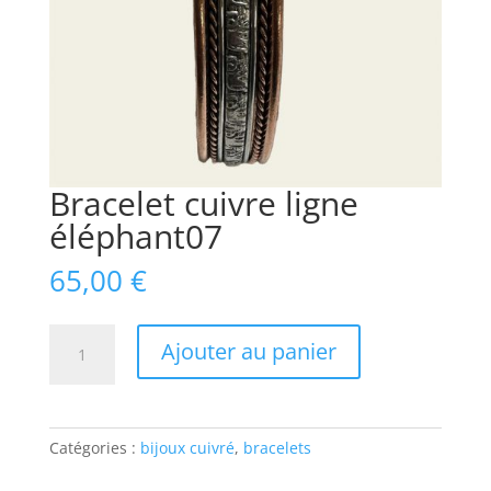
Bracelet cuivre ligne
éléphant07
65,00
€
quantité
Ajouter au panier
de
Bracelet
cuivre
ligne
Catégories :
bijoux cuivré
,
bracelets
éléphant07