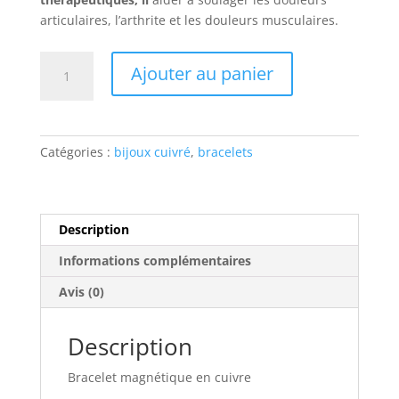
articulaires, l’arthrite et les douleurs musculaires.
quantité
Ajouter au panier
de
Bracelet
cuivre
vague02
Catégories :
bijoux cuivré
,
bracelets
Description
Informations complémentaires
Avis (0)
Description
Bracelet magnétique en cuivre